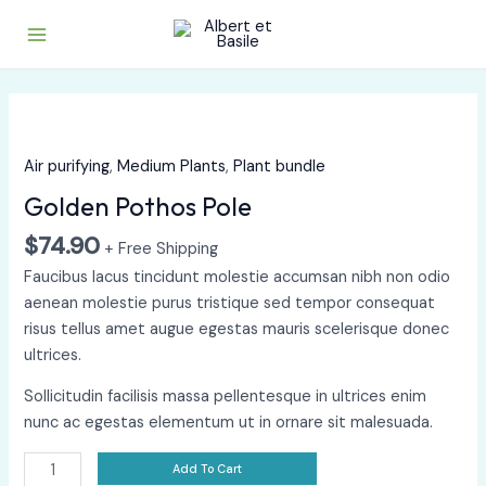
Aller
Main
au
Menu
contenu
Golden
Pothos
Pole
Air purifying
,
Medium Plants
,
Plant bundle
quantity
Golden Pothos Pole
$
74.90
+ Free Shipping
Faucibus lacus tincidunt molestie accumsan nibh non odio
aenean molestie purus tristique sed tempor consequat
risus tellus amet augue egestas mauris scelerisque donec
ultrices.
Sollicitudin facilisis massa pellentesque in ultrices enim
nunc ac egestas elementum ut in ornare sit malesuada.
Add To Cart