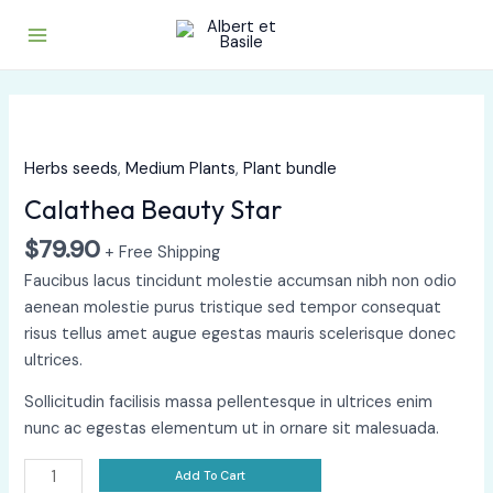
Aller
Main
au
Menu
contenu
Calathea
Beauty
Star
Herbs seeds
,
Medium Plants
,
Plant bundle
quantity
Calathea Beauty Star
$
79.90
+ Free Shipping
Faucibus lacus tincidunt molestie accumsan nibh non odio
aenean molestie purus tristique sed tempor consequat
risus tellus amet augue egestas mauris scelerisque donec
ultrices.
Sollicitudin facilisis massa pellentesque in ultrices enim
nunc ac egestas elementum ut in ornare sit malesuada.
Add To Cart