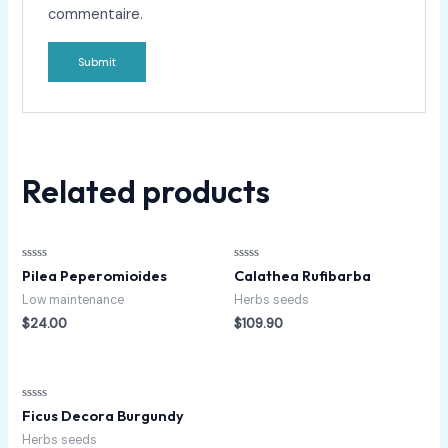
commentaire.
Related products
Rated
Rated
Pilea Peperomioides
Calathea Rufibarba
0
0
out
out
Low maintenance
Herbs seeds
of
of
5
5
$
24.00
$
109.90
Rated
Ficus Decora Burgundy
0
out
Herbs seeds
of