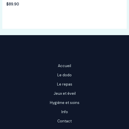
5
$
89.90
Accueil
Le dodo
Le repas
Jeux et éveil
Hygiène et soins
Info
Contact