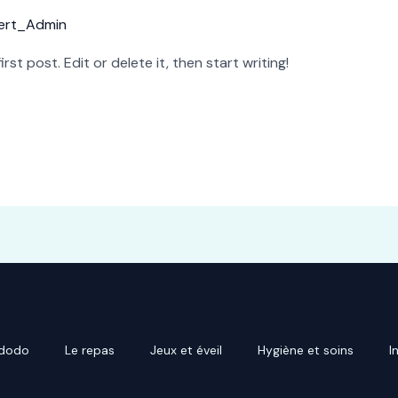
ert_Admin
st post. Edit or delete it, then start writing!
 dodo
Le repas
Jeux et éveil
Hygiène et soins
I